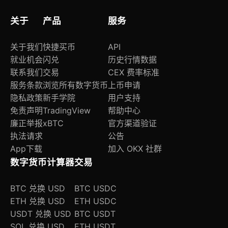
关于
产品
服务
关于我们
快捷买币
API
就业机会
闪兑
历史行情数据
联系我们
交易
CEX 费率标准
服务条款
浏览所有数字货币
上币申请
隐私政策
新手学院
用户支持
免责声明
TradingView
帮助中心
廉正举报
xBTC
官方渠道验证
执法请求
公告
App下载
加入 OKX 社群
数字货币计算器
交易
BTC 兑换 USD
BTC USDC
ETH 兑换 USD
ETH USDC
USDT 兑换 USD
BTC USDT
SOL 兑换 USD
ETH USDT