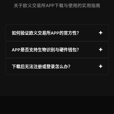
关于欧义交易所APP下载与使用的实用指南
如何验证欧义交易所APP的官方性？
请务必通过官网（www.oyex.com）或应用商店官
APP是否支持生物识别与硬件钱包？
方页面下载；iOS用户认准开发者“OYEX Ltd”，
Android用户核对签名证书指纹；切勿扫描来源不
支持Face ID / Touch ID / 指纹一键登录；兼容
下载后无法注册或登录怎么办？
明二维码或点击非官方链接。
Ledger、Trezor等主流硬件钱包，通过蓝牙或
USB-C直连完成签名验证，私钥永不触网。
请确认网络环境稳定（推荐切换至Wi-Fi）、设备
时间设置正确；若仍异常，请前往【我的→帮助中
心→在线客服】提交设备型号与截图，平均响应时
间<30秒。